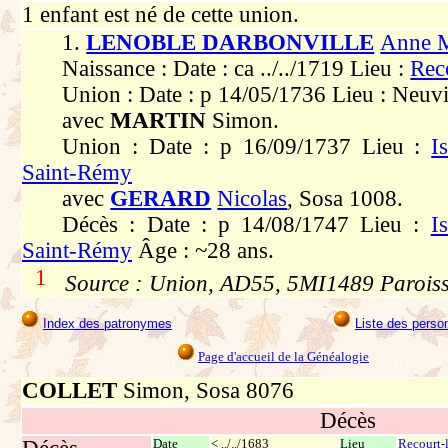
1 enfant est né de cette union.
1.
LENOBLE DARBONVILLE
Anne M
Naissance : Date : ca ../../1719 Lieu :
Rec
Union : Date : p 14/05/1736 Lieu : Neuvi
avec
MARTIN
Simon.
Union : Date : p 16/09/1737 Lieu :
I
Saint-Rémy
avec
GERARD
Nicolas
, Sosa 1008.
Décès : Date : p 14/08/1747 Lieu :
I
Saint-Rémy
Âge : ~28 ans.
1
Source : Union, AD55, 5MI1489 Paroisse
Index des patronymes
Liste des perso
Page d'accueil de la Généalogie
COLLET
Simon, Sosa 8076
Décès
Date
< ../../1683
Lieu
Recourt-