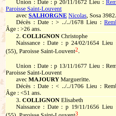
Union : Date : p 20/11/1672 Lieu :
Rem
Paroisse Saint-Louvent
avec
SALHORGNE
Nicolas
, Sosa 3982
Décès : Date : > ../../1678 Lieu :
Remb
Âge : >26 ans.
2.
COLLIGNON
Christophe
Naissance : Date : p 24/02/1654 Lieu 
2
(55), Paroisse Saint-Louvent
.
Union : Date : p 13/11/1677 Lieu : Rem
Paroisse Saint-Louvent
avec
MAJOURY
Margueritte.
Décès : Date : < ../../1706 Lieu : Rem
Âge : <51 ans.
3.
COLLIGNON
Elisabeth
Naissance : Date : p 19/11/1656 Lieu 
3
(55), Paroisse Saint-Louvent
.