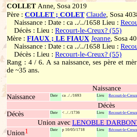
COLLET
Anne, Sosa 2019
Père :
COLLET ; COLET
Claude
, Sosa 403
Naissance : Date : ca ../../1658 Lieu :
Recou
Décès : Lieu :
Recourt-le-Creux? (55)
Mère :
FIAUX ; LE FIAUX
Jeanne
, Sosa 4
Naissance : Date : ca ../../1658 Lieu :
Recou
Décès : Lieu :
Recourt-le-Creux? (55)
Rang : 4 / 6. A sa naissance, ses père et mèr
de ~35 ans.
Naissance
Naissance
Date
ca ../../1693
Lieu
Recourt-le-Creux
Décès
Décès
Date
< ../../1736
Lieu
Recourt-le-Creux
Union avec
LENOBLE DARBONVI
1
Date
p 10/05/1718
Lieu
Récourt-le-Creux
Union