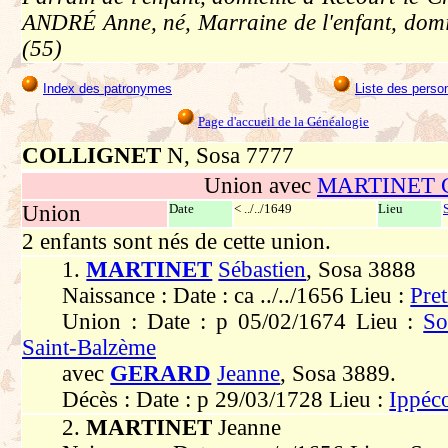
ANDRÉ Anne, né, Marraine de l'enfant, domic
(55)
Index des patronymes
Liste des perso
Page d'accueil de la Généalogie
COLLIGNET
N, Sosa 7777
Union avec
MARTINET 
Union
Date
< ../../1649
Lieu
2 enfants sont nés de cette union.
1.
MARTINET
Sébastien
, Sosa 3888
Naissance : Date : ca ../../1656 Lieu :
Pre
Union : Date : p 05/02/1674 Lieu :
So
Saint-Balzème
avec
GERARD
Jeanne
, Sosa 3889.
Décès : Date : p 29/03/1728 Lieu :
Ippéco
2.
MARTINET
Jeanne