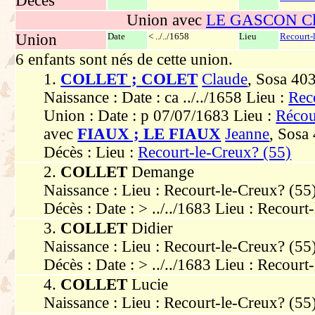
Décès
Union avec
LE GASCON Cla
Union
Date
< ../../1658
Lieu
Recourt-
6 enfants sont nés de cette union.
1.
COLLET ; COLET
Claude
, Sosa 40
Naissance : Date : ca ../../1658 Lieu :
Rec
Union : Date : p 07/07/1683 Lieu :
Récou
avec
FIAUX ; LE FIAUX
Jeanne
, Sosa
Décès : Lieu :
Recourt-le-Creux? (55)
2.
COLLET
Demange
Naissance : Lieu : Recourt-le-Creux? (55)
Décès : Date : > ../../1683 Lieu : Recourt
3.
COLLET
Didier
Naissance : Lieu : Recourt-le-Creux? (55)
Décès : Date : > ../../1683 Lieu : Recourt
4.
COLLET
Lucie
Naissance : Lieu : Recourt-le-Creux? (55)