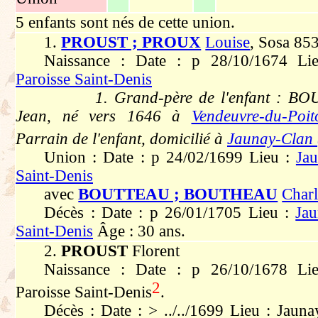
5 enfants sont nés de cette union.
1.
PROUST ; PROUX
Louise
, Sosa 85
Naissance : Date : p 28/10/1674 L
Paroisse Saint-Denis
1. Grand-père de l'enfant : B
Jean, né vers 1646 à
Vendeuvre-du-Poi
Parrain de l'enfant, domicilié à
Jaunay-Clan 
Union : Date : p 24/02/1699 Lieu :
Jau
Saint-Denis
avec
BOUTTEAU ; BOUTHEAU
Charl
Décès : Date : p 26/01/1705 Lieu :
Jau
Saint-Denis
Âge : 30 ans.
2.
PROUST
Florent
Naissance : Date : p 26/10/1678 Lie
2
Paroisse Saint-Denis
.
Décès : Date : > ../../1699 Lieu : Jaun