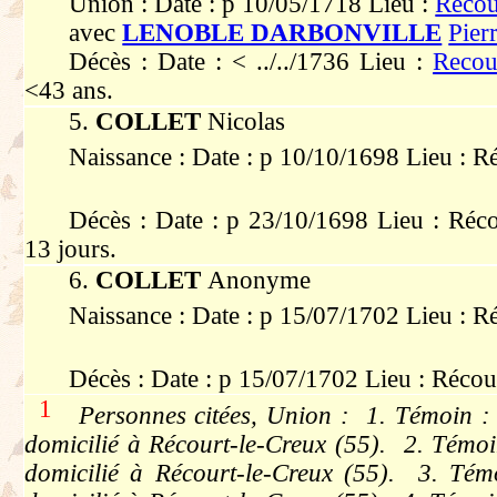
Union : Date : p 10/05/1718 Lieu :
Récou
avec
LENOBLE DARBONVILLE
Pier
Décès : Date : < ../../1736 Lieu :
Recou
<43 ans.
5.
COLLET
Nicolas
Naissance : Date : p 10/10/1698 Lieu : R
Décès : Date : p 23/10/1698 Lieu : Réco
13 jours.
6.
COLLET
Anonyme
Naissance : Date : p 15/07/1702 Lieu : R
Décès : Date : p 15/07/1702 Lieu : Récou
1
Personnes citées, Union : 1. Témoin 
domicilié à Récourt-le-Creux (55). 2. Témo
domicilié à Récourt-le-Creux (55). 3. Té