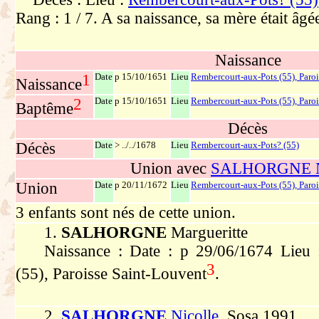
Rang : 1 / 7. A sa naissance, sa mère était âgé
Naissance
1
Date
p 15/10/1651
Lieu
Rembercourt-aux-Pots (55), Paro
Naissance
2
Date
p 15/10/1651
Lieu
Rembercourt-aux-Pots (55), Paro
Baptême
Décès
Décès
Date
> ../../1678
Lieu
Rembercourt-aux-Pots? (55)
Union avec
SALHORGNE N
Union
Date
p 20/11/1672
Lieu
Rembercourt-aux-Pots (55), Paro
3 enfants sont nés de cette union.
1.
SALHORGNE
Margueritte
Naissance : Date : p 29/06/1674 Lieu 
3
(55), Paroisse Saint-Louvent
.
2.
SALHORGNE
Nicolle
, Sosa 1991