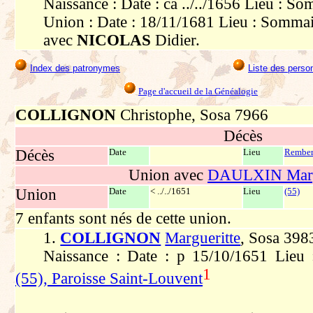
Naissance : Date : ca ../../1656 Lieu : S
Union : Date : 18/11/1681 Lieu : Somma
avec
NICOLAS
Didier.
Index des patronymes
Liste des perso
Page d'accueil de la Généalogie
COLLIGNON
Christophe, Sosa 7966
Décès
Décès
Date
Lieu
Remberc
Union avec
DAULXIN Marg
Union
Date
< ../../1651
Lieu
(55)
7 enfants sont nés de cette union.
1.
COLLIGNON
Margueritte
, Sosa 398
Naissance : Date : p 15/10/1651 Lieu
1
(55), Paroisse Saint-Louvent