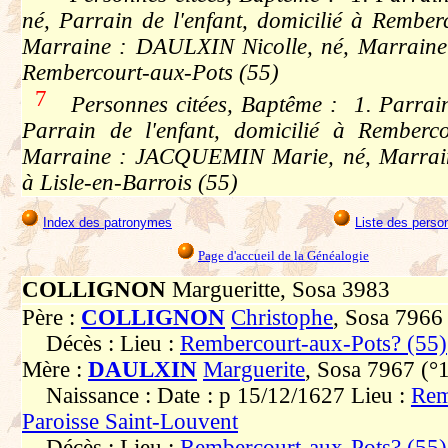
né, Parrain de l'enfant, domicilié à Rember
Marraine : DAULXIN Nicolle, né, Marraine d
Rembercourt-aux-Pots (55)
7
Personnes citées, Baptême : 1. Parrai
Parrain de l'enfant, domicilié à Remberc
Marraine : JACQUEMIN Marie, né, Marraine 
à Lisle-en-Barrois (55)
Index des patronymes
Liste des perso
Page d'accueil de la Généalogie
COLLIGNON
Margueritte, Sosa 3983
Père :
COLLIGNON
Christophe
, Sosa 7966
Décès : Lieu :
Rembercourt-aux-Pots? (55)
Mère :
DAULXIN
Marguerite
, Sosa 7967 (°
Naissance : Date : p 15/12/1627 Lieu :
Rem
Paroisse Saint-Louvent
Décès : Lieu :
Rembercourt-aux-Pots? (55)