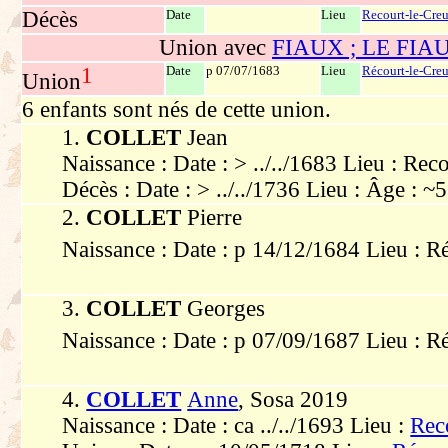
Décès
Date
Lieu
Recourt-le-Creu
Union avec
FIAUX ; LE FIAU
1
Date
p 07/07/1683
Lieu
Récourt-le-Creu
Union
6 enfants sont nés de cette union.
1.
COLLET
Jean
Naissance : Date : > ../../1683 Lieu : Rec
Décès : Date : > ../../1736 Lieu : Âge : ~
2.
COLLET
Pierre
Naissance : Date : p 14/12/1684 Lieu : R
3.
COLLET
Georges
Naissance : Date : p 07/09/1687 Lieu : R
4.
COLLET
Anne
, Sosa 2019
Naissance : Date : ca ../../1693 Lieu :
Rec