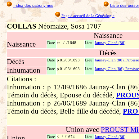
Index des patronymes
Liste des perso
Page d'accueil de la Généalogie
COLLAS
Néomaize, Sosa 1707
Naissance
Naissance
Date
ca ../../1648
Lieu
Jaunay-Clan? (86)
Décès
Décès
Date
p 01/03/1693
Lieu
Jaunay-Clan (86), Paroisse
Inhumation
Date
p 01/03/1693
Lieu
Jaunay-Clan (86), Paroisse
Citations :
Inhumation : p 12/09/1686 Jaunay-Clan (86),
Témoin du décès, Epouse du décédé,
PROU
Inhumation : p 26/06/1689 Jaunay-Clan (86),
Témoin du décès, Belle-fille du décédé,
PRO
Union avec
PROUST Mic
Union
Date
< ../../1674
Lieu
Jaunay-Clan? (86)