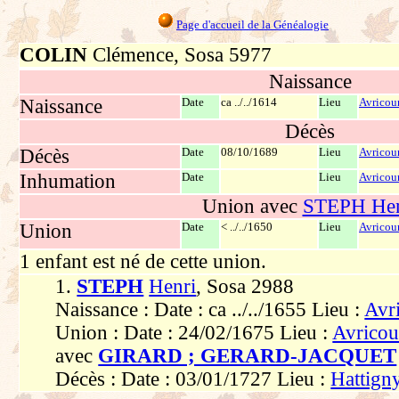
Page d'accueil de la Généalogie
COLIN
Clémence, Sosa 5977
Naissance
Naissance
Date
ca ../../1614
Lieu
Avricour
Décès
Décès
Date
08/10/1689
Lieu
Avricour
Inhumation
Date
Lieu
Avricour
Union avec
STEPH Hen
Union
Date
< ../../1650
Lieu
Avricour
1 enfant est né de cette union.
1.
STEPH
Henri
, Sosa 2988
Naissance : Date : ca ../../1655 Lieu :
Avri
Union : Date : 24/02/1675 Lieu :
Avricou
avec
GIRARD ; GERARD-JACQUET
Décès : Date : 03/01/1727 Lieu :
Hattign