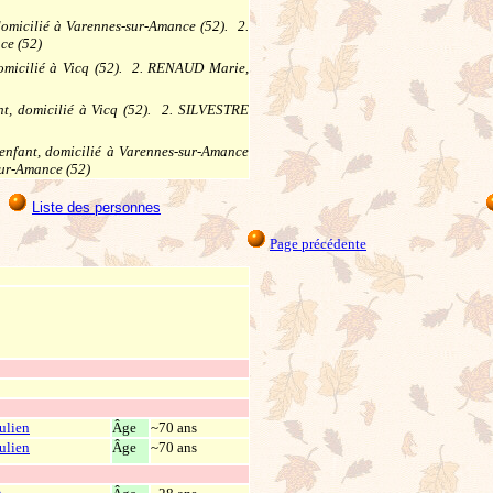
micilié à Varennes-sur-Amance (52). 2.
ce (52)
omicilié à Vicq (52). 2. RENAUD Marie,
, domicilié à Vicq (52). 2. SILVESTRE
nfant, domicilié à Varennes-sur-Amance
sur-Amance (52)
Liste des personnes
Page précédente
Julien
Âge
~70 ans
Julien
Âge
~70 ans