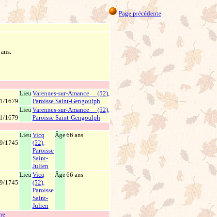
Page précédente
 ans.
Lieu
Varennes-sur-Amance (52),
1/1679
Paroisse Saint-Gengoulph
Lieu
Varennes-sur-Amance (52),
1/1679
Paroisse Saint-Gengoulph
Lieu
Vicq
Âge
66 ans
9/1745
(52),
Paroisse
Saint-
Julien
Lieu
Vicq
Âge
66 ans
9/1745
(52),
Paroisse
Saint-
Julien
re