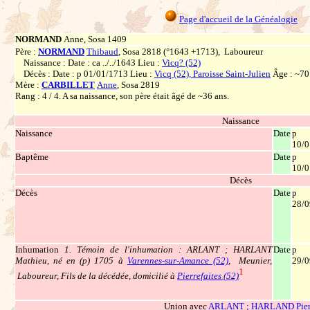
Page d'accueil de la Généalogie
NORMAND
Anne, Sosa 1409
Père :
NORMAND
Thibaud
, Sosa 2818 (°1643 +1713), Laboureur
Naissance : Date : ca ../../1643 Lieu :
Vicq? (52)
Décès : Date : p 01/01/1713 Lieu :
Vicq (52), Paroisse Saint-Julien
Âge : ~70
Mère :
CARBILLET
Anne
, Sosa 2819
Rang : 4 / 4. A sa naissance, son père était âgé de ~36 ans.
Naissance
Naissance
Date
p
10/0
Baptême
Date
p
10/0
Décès
Décès
Date
p
28/0
Inhumation
1. Témoin de l'inhumation : ARLANT ; HARLANT
Date
p
Mathieu, né en (p) 1705 à
Varennes-sur-Amance (52)
, Meunier,
29/0
1
Laboureur, Fils de la décédée, domicilié à
Pierrefaites (52)
Union avec
ARLANT ; HARLAND Pier