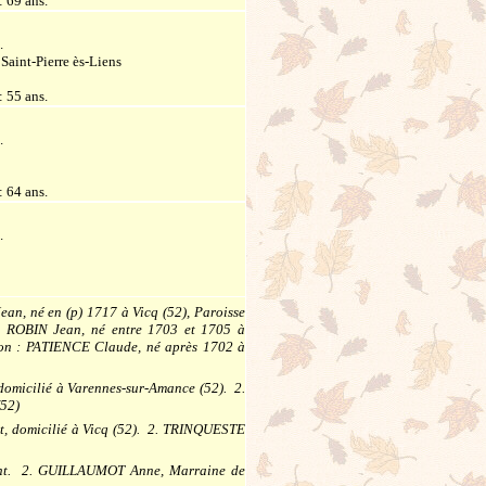
: 69 ans.
6
.
Saint-Pierre ès-Liens
: 55 ans.
7
.
: 64 ans.
8
.
an, né en (p) 1717 à Vicq (52), Paroisse
 : ROBIN Jean, né entre 1703 et 1705 à
ion : PATIENCE Claude, né après 1702 à
domicilié à Varennes-sur-Amance (52). 2.
(52)
, domicilié à Vicq (52). 2. TRINQUESTE
ant. 2. GUILLAUMOT Anne, Marraine de