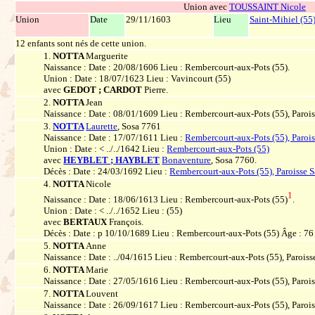
Union avec
TOUSSAINT Nicole
Union
Date
29/11/1603
Lieu
Saint-Mihiel (55
12 enfants sont nés de cette union.
1.
NOTTA
Marguerite
Naissance : Date : 20/08/1606 Lieu : Rembercourt-aux-Pots (55).
Union : Date : 18/07/1623 Lieu : Vavincourt (55)
avec
GEDOT ; CARDOT
Pierre.
2.
NOTTA
Jean
Naissance : Date : 08/01/1609 Lieu : Rembercourt-aux-Pots (55), Paroi
3.
NOTTA
Laurette
, Sosa 7761
Naissance : Date : 17/07/1611 Lieu :
Rembercourt-aux-Pots (55), Paroi
Union : Date : < ../../1642 Lieu :
Rembercourt-aux-Pots (55)
avec
HEYBLET ; HAYBLET
Bonaventure
, Sosa 7760.
Décès : Date : 24/03/1692 Lieu :
Rembercourt-aux-Pots (55), Paroisse 
4.
NOTTA
Nicole
1
Naissance : Date : 18/06/1613 Lieu : Rembercourt-aux-Pots (55)
.
Union : Date : < ../../1652 Lieu : (55)
avec
BERTAUX
François.
Décès : Date : p 10/10/1689 Lieu : Rembercourt-aux-Pots (55) Âge : 76
5.
NOTTA
Anne
Naissance : Date : ../04/1615 Lieu : Rembercourt-aux-Pots (55), Parois
6.
NOTTA
Marie
Naissance : Date : 27/05/1616 Lieu : Rembercourt-aux-Pots (55), Paroi
7.
NOTTA
Louvent
Naissance : Date : 26/09/1617 Lieu : Rembercourt-aux-Pots (55), Paroi