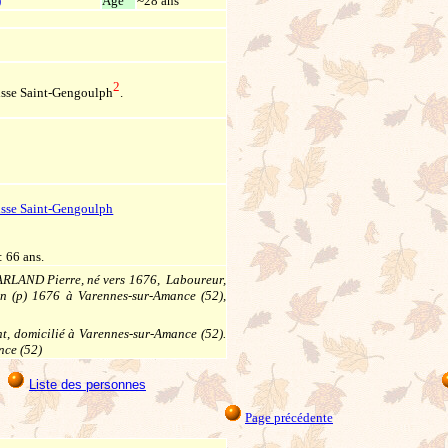
)
Âge
~28 ans
2
oisse Saint-Gengoulph
.
isse Saint-Gengoulph
 66 ans.
ARLAND Pierre, né vers 1676, Laboureur,
 (p) 1676 à Varennes-sur-Amance (52),
, domicilié à Varennes-sur-Amance (52).
nce (52)
Liste des personnes
Page précédente