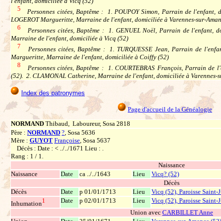
l'enfant, domiciliée à Vicq (52)
5
Personnes citées, Baptême : 1. POUPOY Simon, Parrain de l'enfant, do
LOGEROT Margueritte, Marraine de l'enfant, domiciliée à Varennes-sur-Aman
6
Personnes citées, Baptême : 1. GENUEL Noël, Parrain de l'enfant, d
Marraine de l'enfant, domiciliée à Vicq (52)
7
Personnes citées, Baptême : 1. TURQUESSE Jean, Parrain de l'enfant
Margueritte, Marraine de l'enfant, domiciliée à Coiffy (52)
8
Personnes citées, Baptême : 1. COURTEBRAS François, Parrain de l'e
(52). 2. CLAMONAL Catherine, Marraine de l'enfant, domiciliée à Varennes-
Index des patronymes
Page d'accueil de la Généalogie
NORMAND
Thibaud, Laboureur, Sosa 2818
Père :
NORMAND
?
, Sosa 5636
Mère :
GUYOT
Françoise
, Sosa 5637
Décès : Date : < ../../1671 Lieu : .
Rang : 1 / 1.
Naissance
Naissance
Date
ca ../../1643
Lieu
Vicq? (52)
Décès
Décès
Date
p 01/01/1713
Lieu
Vicq (52), Paroisse Saint-
1
Date
p 02/01/1713
Lieu
Vicq (52), Paroisse Saint-
Inhumation
Union avec
CARBILLET Anne