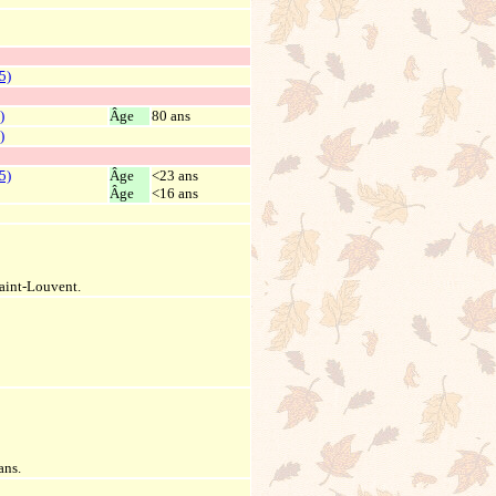
5)
)
Âge
80 ans
)
5)
Âge
<23 ans
Âge
<16 ans
Saint-Louvent.
ans.