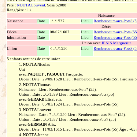
Père :
NOTTA
Louvent
, Sosa 62088
Rang/père : 1 / 1.
Naissance
Naissance
Date
../../1527
Lieu
Rembercourt-aux-Pots? (5
Décès
Décès
Date
08/07/1607
Lieu
Rembercourt-aux-Pots (55
Inhumation
Date
Lieu
Rembercourt-aux-Pots (55
Union avec
JENIN Marguerite
Union
Date
< ../../1550
Lieu
Rembercourt-aux-Pots? (5
5 enfants sont nés de cette union.
1.
NOTTA
Nicolas
Uni
avec
PAQUET ; PASQUET
Pasquette.
Décès : Date : 29/09/1628 Lieu : Rembercourt-aux-Pots (55), Paroisse 
2.
NOTTA
Thomas
Naissance : Lieu : Rembercourt-aux-Pots? (55).
Union : Date : ../../1599 Lieu : Rembercourt-aux-Pots (55)
avec
GERARD
Elisabeth.
Décès : Date : 05/01/1624 Lieu : Rembercourt-aux-Pots (55).
3.
NOTTA
Louvent
Naissance : Date : ? ../../1550 Lieu : Rembercourt-aux-Pots? (55).
Union : Date : ../../1597 Lieu : Rembercourt-aux-Pots? (55)
avec
GERMAIN
Alix.
Décès : Date : 11/03/1615 Lieu : Rembercourt-aux-Pots (55) Âge : ~65 
4.
NOTTA
Jeanne