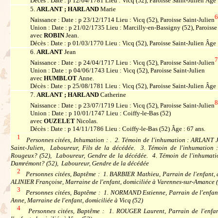
Décès : Date : p 12/04/1781 Lieu : Vicq (52), Paroisse Saint-Julien Âge 
5.
ARLANT ; HARLAND
Marie
Naissance : Date : p 23/12/1714 Lieu : Vicq (52), Paroisse Saint-Julien
Union : Date : p 21/02/1735 Lieu : Marcilly-en-Bassigny (52), Paroisse 
avec
ROBIN
Jean.
Décès : Date : p 01/03/1770 Lieu : Vicq (52), Paroisse Saint-Julien Âge 
6.
ARLANT
Jean
Naissance : Date : p 24/04/1717 Lieu : Vicq (52), Paroisse Saint-Julien
Union : Date : p 04/06/1743 Lieu : Vicq (52), Paroisse Saint-Julien
avec
HUMBLOT
Anne.
Décès : Date : p 25/08/1781 Lieu : Vicq (52), Paroisse Saint-Julien Âge 
7.
ARLANT ; HARLAND
Catherine
Naissance : Date : p 23/07/1719 Lieu : Vicq (52), Paroisse Saint-Julien
Union : Date : p 10/01/1747 Lieu : Coiffy-le-Bas (52)
avec
OUZELET
Nicolas.
Décès : Date : p 14/11/1786 Lieu : Coiffy-le-Bas (52) Âge : 67 ans.
1
Personnes citées, Inhumation : . 2. Témoin de l'inhumation : ARLANT Je
Saint-Julien, Laboureur, Fils de la décédée. 3. Témoin de l'inhumation
Rougeux? (52), Laboureur, Gendre de la décédée. 4. Témoin de l'inhumat
Damrémont? (52), Laboureur, Gendre de la décédée
2
Personnes citées, Baptême : 1. BARBIER Mathieu, Parrain de l'enfant, 
ALINIER Françoise, Marraine de l'enfant, domiciliée à Varennes-sur-Amance 
3
Personnes citées, Baptême : 1. NORMAND Estienne, Parrain de l'enfant
Anne, Marraine de l'enfant, domiciliée à Vicq (52)
4
Personnes citées, Baptême : 1. ROUGER Laurent, Parrain de l'enf