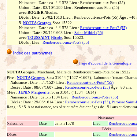
Naissance : Date : ca ../../1573 Lieu : Rembercourt-aux-Pots (55).
Union : Date : 03/10/1599 Lieu : Rembercourt-aux-Pots (55)
avec
ROGIER
Nicolas.
Décès : Date : 25/02/1613 Lieu : Rembercourt-aux-Pots (55) Âge : ~40 
5.
NOTTA
Georges
, Sosa 15522
Naissance : Date : ca ../../1578 Lieu :
Rembercourt-aux-Pots? (55)
Union : Date : 29/11/1603 Lieu :
Saint-Mihiel (55)
avec
TOUSSAINT
Nicole
, Sosa 15523.
Décès : Lieu :
Rembercourt-aux-Pots? (55)
Index des patronymes
Page d'accueil de la Généalogie
NOTTA
Georges, Marchand, Maire de Rembercourt-aux-Pots, Sosa 15522
Père :
NOTTA
Georges
, Sosa 31044 (°1527 +1607), Laboureur "tenant Charrue
Naissance : Date : ../../1527 Lieu :
Rembercourt-aux-Pots? (55)
Décès : Date : 08/07/1607 Lieu :
Rembercourt-aux-Pots (55)
Âge : 80 ans.
Mère :
JENIN
Marguerite
, Sosa 31045 (°1534 +1614)
Naissance : Date : ca ../../1534 Lieu :
Rembercourt-aux-Pots? (55)
Décès : Date : 29/06/1614 Lieu :
Rembercourt-aux-Pots (55), Paroisse Saint
Rang : 5 / 5. A sa naissance, ses père et mère étaient âgés de ~51 ans et d'enviro
Naissance
Naissance
Date
ca ../../1578
Lieu
Rembercourt-aux
Décès
Décès
Date
Lieu
Rembercourt-aux