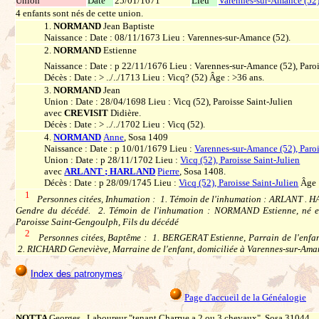
Union
Date
25/01/1671
Lieu
Varennes-sur-Amance (52
4 enfants sont nés de cette union.
1.
NORMAND
Jean Baptiste
Naissance : Date : 08/11/1673 Lieu : Varennes-sur-Amance (52).
2.
NORMAND
Estienne
Naissance : Date : p 22/11/1676 Lieu : Varennes-sur-Amance (52), Par
Décès : Date : > ../../1713 Lieu : Vicq? (52) Âge : >36 ans.
3.
NORMAND
Jean
Union : Date : 28/04/1698 Lieu : Vicq (52), Paroisse Saint-Julien
avec
CREVISIT
Didière.
Décès : Date : > ../../1702 Lieu : Vicq (52).
4.
NORMAND
Anne
, Sosa 1409
Naissance : Date : p 10/01/1679 Lieu :
Varennes-sur-Amance (52), Paro
Union : Date : p 28/11/1702 Lieu :
Vicq (52), Paroisse Saint-Julien
avec
ARLANT ; HARLAND
Pierre
, Sosa 1408.
Décès : Date : p 28/09/1745 Lieu :
Vicq (52), Paroisse Saint-Julien
Âge :
1
Personnes citées, Inhumation : 1. Témoin de l'inhumation : ARLANT . H
Gendre du décédé. 2. Témoin de l'inhumation : NORMAND Estienne, né en
Paroisse Saint-Gengoulph, Fils du décédé
2
Personnes citées, Baptême : 1. BERGERAT Estienne, Parrain de l'enfant
2. RICHARD Geneviève, Marraine de l'enfant, domiciliée à Varennes-sur-Ama
Index des patronymes
Page d'accueil de la Généalogie
NOTTA
Georges, Laboureur "tenant Charrue a 2 ou 3 chevaux", Sosa 31044