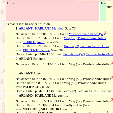
Union
Date
p
28/1
7 enfants sont nés de cette union.
1.
ARLANT ; HARLANT
Mathieu
, Sosa 704
2
Naissance : Date : p 06/02/1705 Lieu :
Varennes-sur-Amance (52)
Union : Date : p 23/04/1731 Lieu :
Vicq (52), Paroisse Saint-Julien
avec
SEUROT
Anne
, Sosa 705.
Union : Date : p 21/08/1753 Lieu :
Hortes (52), Paroisse Saint-Didier
avec
VINCENT
Béatrice
, Sosa 707.
Décès : Date : p 03/04/1772 Lieu :
Pierrefaites (52), Paroisse Notre-D
2.
ARLANT
Estienne
Naissance : Date : p 15/12/1707 Lieu : Vicq (52), Paroisse Saint-Julien
3.
ARLANT
Anne
Naissance : Date : p 07/06/1709 Lieu : Vicq (52), Paroisse Saint-Julien
Union : Date : p 03/02/1727 Lieu : Vicq (52), Paroisse Saint-Julien
avec
PATIENCE
Claude.
Décès : Date : p 24/11/1738 Lieu : Vicq (52), Paroisse Saint-Julien Âge 
4.
ARLAND ; HARLAND
Margueritte
Naissance : Date : p 22/11/1711 Lieu : Vicq (52), Paroisse Saint-Julien
Union : Date : p 26/10/1734 Lieu : Coiffy-le-Bas (52)
avec
MELCIOL ; MELCHIOR
François.