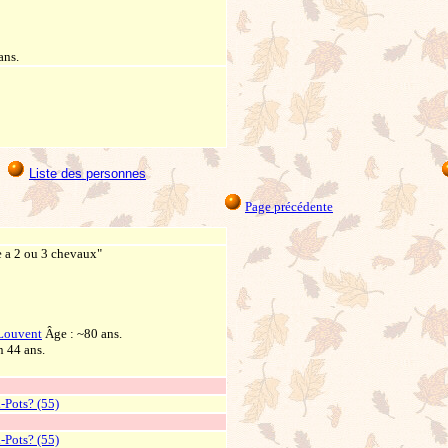
ans.
Liste des personnes
Page précédente
 a 2 ou 3 chevaux"
-Louvent
Âge : ~80 ans.
n 44 ans.
-Pots? (55)
-Pots? (55)