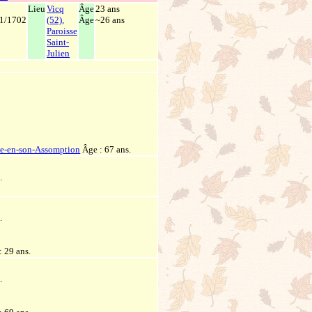
Lieu
Vicq
Âge
23 ans
1/1702
(52),
Âge
~26 ans
Paroisse
Saint-
Julien
ame-en-son-Assomption
Âge : 67 ans.
3
.
4
.
: 29 ans.
5
.