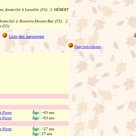
t, domicilié à Lavallée (55). 2. HÉBERT
micilié à Rosieres-Devant-Bar (55). 2.
r (55)
Liste des personnes
Page précédente
t-Pierre
Âge
~63 ans
t-Pierre
Âge
~63 ans
t-Pierre
Âge
~27 ans
Âge
27 ans