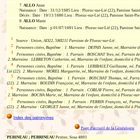
7.
ALLO
Anne
Naissance : Date : 31/12/1685 Lieu : Ploeuc-sur-Lié (22), Paroisse Saint
Décès : Date : 19/11/1686 Lieu : Ploeuc-sur-Lié (22), Paroisse Saint-Pie
8.
ALLO
Marie
Naissance : Date : p 01/07/1691 Lieu : Ploeuc-sur-Lié (22), Paroisse Sai
1
Source : Union, AD22, 5MI211 Paroisse de Ploeuc-sur-Lié .
2
Personnes citées, Baptême : 1. Marraine : DEPAIS Janne, né, Marraine de 
3
Personnes citées, Baptême : 1. Parrain : BOSCHAT Yves, né, Parrain de l
2. Marraine : LEBRETON Catherine, né, Marraine de l'enfant, domicilié à Plo
4
Personnes citées, Baptême : 1. Parrain : LERIBAULT Guillaume, né, Parr
Lié (22). 2. Marraine : MOREL Marguerite, né, Marraine de l'enfant, domicilié
5
Personnes citées, Baptême : 1. Parrain : BOSCHAT Thomas, né, Parrain 
(22). 2. Marraine : BOUDIN Françoise, né, Marraine de l'enfant, domicilié à P
6
Personnes citées, Baptême : 1. Parrain : CORLAY Pierre, né, Parrain de l
2. Marraine : BOCHA Marie, né, Marraine de l'enfant, domicilié à Ploeuc-sur-
7
Personnes citées, Baptême : 1. Parrain : PERRIN François, né, Parrain
(22). 2. Marraine : GEORGET Janne, né, Marraine de l'enfant, domicilié à Plo
Index des patronymes
Page d'accueil de la Généalogie
PERINEAU ; PERRINEAU
Perrine, Sosa 4893