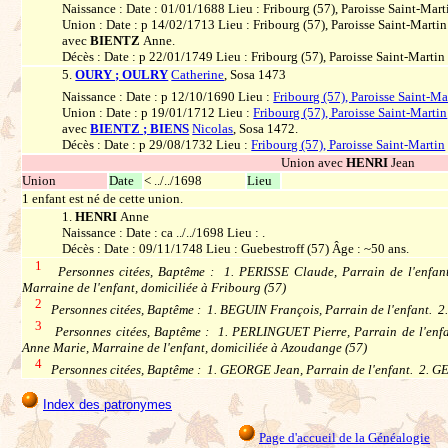
Naissance : Date : 01/01/1688 Lieu : Fribourg (57), Paroisse Saint-Mart
Union : Date : p 14/02/1713 Lieu : Fribourg (57), Paroisse Saint-Martin
avec
BIENTZ
Anne.
Décès : Date : p 22/01/1749 Lieu : Fribourg (57), Paroisse Saint-Martin
5.
OURY ; OULRY
Catherine
, Sosa 1473
Naissance : Date : p 12/10/1690 Lieu :
Fribourg (57), Paroisse Saint-Ma
Union : Date : p 19/01/1712 Lieu :
Fribourg (57), Paroisse Saint-Martin
avec
BIENTZ ; BIENS
Nicolas
, Sosa 1472.
Décès : Date : p 29/08/1732 Lieu :
Fribourg (57), Paroisse Saint-Martin
Union avec
HENRI
Jean
Union
Date
< ../../1698
Lieu
1 enfant est né de cette union.
1.
HENRI
Anne
Naissance : Date : ca ../../1698 Lieu : .
Décès : Date : 09/11/1748 Lieu : Guebestroff (57) Âge : ~50 ans.
1
Personnes citées, Baptême : 1. PERISSE Claude, Parrain de l'enfant,
Marraine de l'enfant, domiciliée à Fribourg (57)
2
Personnes citées, Baptême : 1. BEGUIN François, Parrain de l'enfant. 
3
Personnes citées, Baptême : 1. PERLINGUET Pierre, Parrain de l'enfa
Anne Marie, Marraine de l'enfant, domiciliée à Azoudange (57)
4
Personnes citées, Baptême : 1. GEORGE Jean, Parrain de l'enfant. 2. G
Index des patronymes
Page d'accueil de la Généalogie