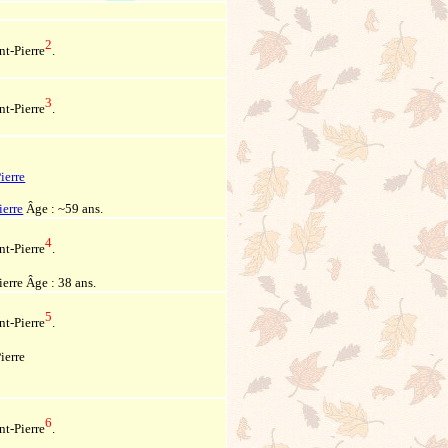
2
nt-Pierre
.
3
nt-Pierre
.
ierre
ierre
Âge : ~59 ans.
4
nt-Pierre
.
ierre Âge : 38 ans.
5
nt-Pierre
.
ierre
6
nt-Pierre
.