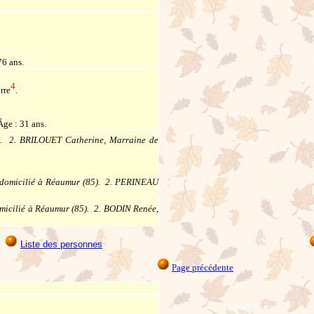
76 ans.
4
rre
.
Âge : 31 ans.
t. 2. BRILOUET Catherine, Marraine de
 domicilié à Réaumur (85). 2. PERINEAU
micilié à Réaumur (85). 2. BODIN Renée,
Liste des personnes
Page précédente