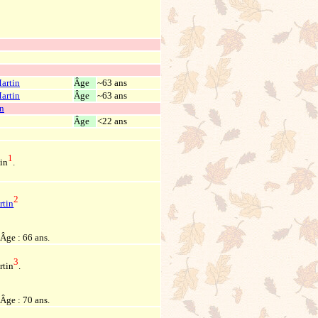
Martin
Âge
~63 ans
Martin
Âge
~63 ans
in
Âge
<22 ans
1
tin
.
2
rtin
Âge : 66 ans.
3
rtin
.
 Âge : 70 ans.