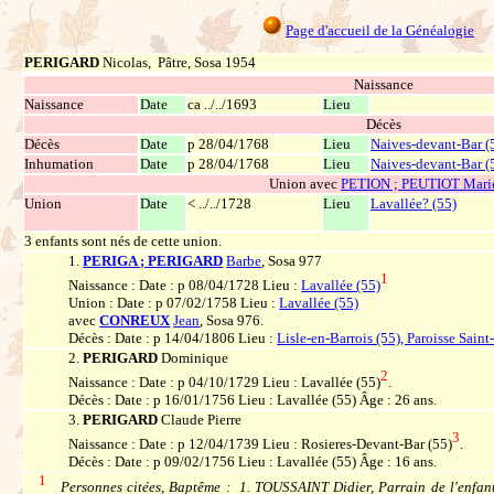
Page d'accueil de la Généalogie
PERIGARD
Nicolas, Pâtre, Sosa 1954
Naissance
Naissance
Date
ca ../../1693
Lieu
Décès
Décès
Date
p 28/04/1768
Lieu
Naives-devant-Bar (
Inhumation
Date
p 28/04/1768
Lieu
Naives-devant-Bar (
Union avec
PETION ; PEUTIOT Mari
Union
Date
< ../../1728
Lieu
Lavallée? (55)
3 enfants sont nés de cette union.
1.
PERIGA ; PERIGARD
Barbe
, Sosa 977
1
Naissance : Date : p 08/04/1728 Lieu :
Lavallée (55)
Union : Date : p 07/02/1758 Lieu :
Lavallée (55)
avec
CONREUX
Jean
, Sosa 976.
Décès : Date : p 14/04/1806 Lieu :
Lisle-en-Barrois (55), Paroisse Sain
2.
PERIGARD
Dominique
2
Naissance : Date : p 04/10/1729 Lieu : Lavallée (55)
.
Décès : Date : p 16/01/1756 Lieu : Lavallée (55) Âge : 26 ans.
3.
PERIGARD
Claude Pierre
3
Naissance : Date : p 12/04/1739 Lieu : Rosieres-Devant-Bar (55)
.
Décès : Date : p 09/02/1756 Lieu : Lavallée (55) Âge : 16 ans.
1
Personnes citées, Baptême : 1. TOUSSAINT Didier, Parrain de l'enfant