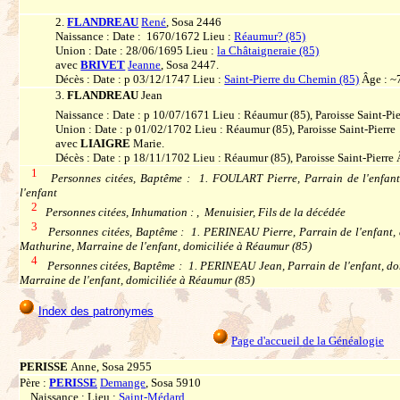
2.
FLANDREAU
René
, Sosa 2446
Naissance : Date : 1670/1672 Lieu :
Réaumur? (85)
Union : Date : 28/06/1695 Lieu :
la Châtaigneraie (85)
avec
BRIVET
Jeanne
, Sosa 2447.
Décès : Date : p 03/12/1747 Lieu :
Saint-Pierre du Chemin (85)
Âge : ~
3.
FLANDREAU
Jean
Naissance : Date : p 10/07/1671 Lieu : Réaumur (85), Paroisse Saint-Pie
Union : Date : p 01/02/1702 Lieu : Réaumur (85), Paroisse Saint-Pierre
avec
LIAIGRE
Marie.
Décès : Date : p 18/11/1702 Lieu : Réaumur (85), Paroisse Saint-Pierre 
1
Personnes citées, Baptême : 1. FOULART Pierre, Parrain de l'enfan
l'enfant
2
Personnes citées, Inhumation : , Menuisier, Fils de la décédée
3
Personnes citées, Baptême : 1. PERINEAU Pierre, Parrain de l'enfant,
Mathurine, Marraine de l'enfant, domiciliée à Réaumur (85)
4
Personnes citées, Baptême : 1. PERINEAU Jean, Parrain de l'enfant, do
Marraine de l'enfant, domiciliée à Réaumur (85)
Index des patronymes
Page d'accueil de la Généalogie
PERISSE
Anne, Sosa 2955
Père :
PERISSE
Demange
, Sosa 5910
Naissance : Lieu :
Saint-Médard