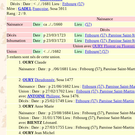
Décès : Date : < ../../1681 Lieu :
Fribourg (57)
Mère :
GADEL
Françoise
, Sosa 5911
Rang : 2 / 9.
Naissance
Naissance
Date
ca ../../1660
Lieu
(57)
Décès
Décès
Date
p 23/03/1723
Lieu
Fribourg (57), Paroisse Saint-
Inhumation
Date
p 23/03/1723
Lieu
Fribourg (57), Paroisse Saint-
Union avec
OURY Florent ou Florent
Union
Date
< ../../1682
Lieu
Fribourg? (57)
5 enfants sont nés de cette union.
1.
OURY
Claude
Naissance : Date : p ../06/1681 Lieu : Fribourg (57), Paroisse Saint-Mar
2.
OURY
Dieudonnée
, Sosa 1477
Naissance : Date : p 21/06/1682 Lieu :
Fribourg (57), Paroisse Saint-Ma
Union : Date : p 27/02/1702 Lieu :
Fribourg (57), Paroisse Saint-Martin
avec
ANTOINE
Philippe
, Sosa 1476.
Décès : Date : p 25/02/1749 Lieu :
Fribourg (57), Paroisse Saint-Martin
3.
OURY
Anne Marie
Naissance : Date : p 23/08/1684 Lieu : Fribourg (57), Paroisse Saint-Ma
Union : Date : 31/01/1706 Lieu : Fribourg (57), Paroisse Saint-Martin
avec
BIENTZ
Léonard.
Décès : Date : p 27/03/1755 Lieu : Fribourg (57), Paroisse Saint-Martin
4.
OURY
Jean Michel