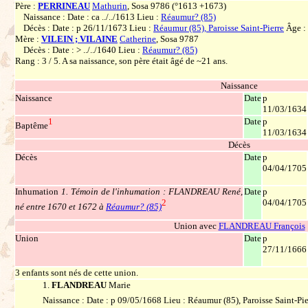
Père :
PERRINEAU
Mathurin
, Sosa 9786 (°1613 +1673)
Naissance : Date : ca ../../1613 Lieu :
Réaumur? (85)
Décès : Date : p 26/11/1673 Lieu :
Réaumur (85), Paroisse Saint-Pierre
Âge : 
Mère :
VILEIN ; VILAINE
Catherine
, Sosa 9787
Décès : Date : > ../../1640 Lieu :
Réaumur? (85)
Rang : 3 / 5. A sa naissance, son père était âgé de ~21 ans.
Naissance
Naissance
Date
p
11/03/1634
1
Date
p
Baptême
11/03/1634
Décès
Décès
Date
p
04/04/1705
Inhumation
1. Témoin de l'inhumation : FLANDREAU René,
Date
p
2
04/04/1705
né entre 1670 et 1672 à
Réaumur? (85)
Union avec
FLANDREAU François
Union
Date
p
27/11/1666
3 enfants sont nés de cette union.
1.
FLANDREAU
Marie
Naissance : Date : p 09/05/1668 Lieu : Réaumur (85), Paroisse Saint-Pie