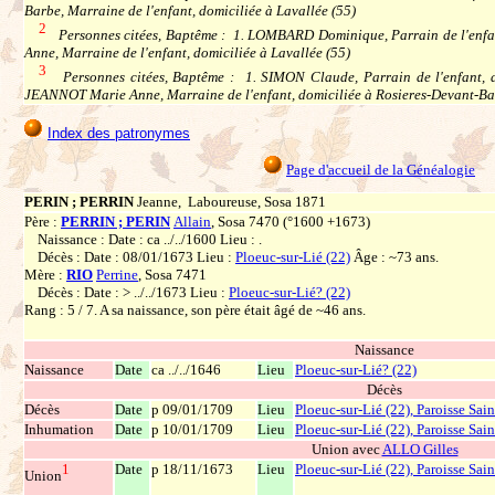
Barbe, Marraine de l'enfant, domiciliée à Lavallée (55)
2
Personnes citées, Baptême : 1. LOMBARD Dominique, Parrain de l'enfan
Anne, Marraine de l'enfant, domiciliée à Lavallée (55)
3
Personnes citées, Baptême : 1. SIMON Claude, Parrain de l'enfant, do
JEANNOT Marie Anne, Marraine de l'enfant, domiciliée à Rosieres-Devant-Ba
Index des patronymes
Page d'accueil de la Généalogie
PERIN ; PERRIN
Jeanne, Laboureuse, Sosa 1871
Père :
PERRIN ; PERIN
Allain
, Sosa 7470 (°1600 +1673)
Naissance : Date : ca ../../1600 Lieu : .
Décès : Date : 08/01/1673 Lieu :
Ploeuc-sur-Lié (22)
Âge : ~73 ans.
Mère :
RIO
Perrine
, Sosa 7471
Décès : Date : > ../../1673 Lieu :
Ploeuc-sur-Lié? (22)
Rang : 5 / 7. A sa naissance, son père était âgé de ~46 ans.
Naissance
Naissance
Date
ca ../../1646
Lieu
Ploeuc-sur-Lié? (22)
Décès
Décès
Date
p 09/01/1709
Lieu
Ploeuc-sur-Lié (22), Paroisse Sain
Inhumation
Date
p 10/01/1709
Lieu
Ploeuc-sur-Lié (22), Paroisse Sain
Union avec
ALLO Gilles
1
Date
p 18/11/1673
Lieu
Ploeuc-sur-Lié (22), Paroisse Sain
Union