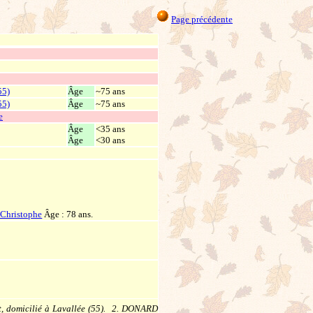
Page précédente
55)
Âge
~75 ans
55)
Âge
~75 ans
e
Âge
<35 ans
Âge
<30 ans
t-Christophe
Âge : 78 ans.
, domicilié à Lavallée (55). 2. DONARD