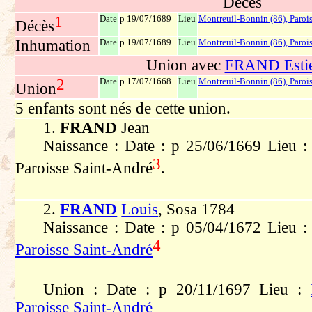
Décès
1
Date
p 19/07/1689
Lieu
Montreuil-Bonnin (86), Paroi
Décès
Inhumation
Date
p 19/07/1689
Lieu
Montreuil-Bonnin (86), Paroi
Union avec
FRAND Esti
2
Date
p 17/07/1668
Lieu
Montreuil-Bonnin (86), Paroi
Union
5 enfants sont nés de cette union.
1.
FRAND
Jean
Naissance : Date : p 25/06/1669 Lieu :
3
Paroisse Saint-André
.
2.
FRAND
Louis
, Sosa 1784
Naissance : Date : p 05/04/1672 Lieu 
4
Paroisse Saint-André
Union : Date : p 20/11/1697 Lieu :
Paroisse Saint-André