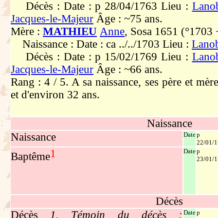
Décès : Date : p 28/04/1763 Lieu :
Lanob
Jacques-le-Majeur
Âge : ~75 ans.
Mère :
MATHIEU
Anne
, Sosa 1651 (°1703
Naissance : Date : ca ../../1703 Lieu :
Lanob
Décès : Date : p 15/02/1769 Lieu :
Lanob
Jacques-le-Majeur
Âge : ~66 ans.
Rang : 4 / 5. A sa naissance, ses père et mèr
et d'environ 32 ans.
Naissance
Naissance
Date
p
22/01/
1
Date
p
Baptême
23/01/
Décès
Décès
1. Témoin du décès :
Date
p