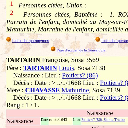
1
Personnes citées, Union :
2
Personnes citées, Baptême : 1. ROBI
Parrain de l'enfant, domicilié au May-sur
Mathurine, Marraine de l'enfant, domiciliée
Index des patronymes
Liste des perso
Page d'accueil de la Généalogie
TARTARIN
Françoise, Sosa 3569
Père :
TARTARIN
Louis
, Sosa 7138
Naissance : Lieu :
Poitiers? (86)
Décès : Date : > ../../1668 Lieu :
Poitiers? 
Mère :
CHAVASSE
Mathurine
, Sosa 7139
Décès : Date : > ../../1668 Lieu :
Poitiers? 
Rang : 1 / 1.
Naissance
Naissance
Date
ca ../../1643
Lieu
Poitiers? (86), Sainte Triaize