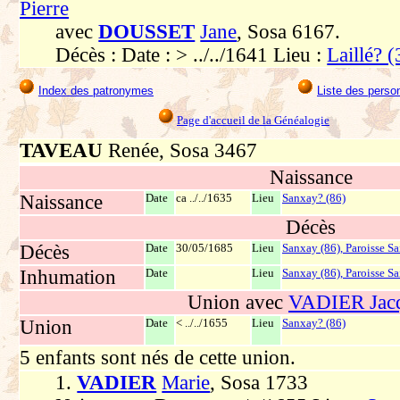
Pierre
avec
DOUSSET
Jane
, Sosa 6167.
Décès : Date : > ../../1641 Lieu :
Laillé? (
Index des patronymes
Liste des perso
Page d'accueil de la Généalogie
TAVEAU
Renée, Sosa 3467
Naissance
Naissance
Date
ca ../../1635
Lieu
Sanxay? (86)
Décès
Décès
Date
30/05/1685
Lieu
Sanxay (86), Paroisse Sa
Inhumation
Date
Lieu
Sanxay (86), Paroisse Sa
Union avec
VADIER Jac
Union
Date
< ../../1655
Lieu
Sanxay? (86)
5 enfants sont nés de cette union.
1.
VADIER
Marie
, Sosa 1733