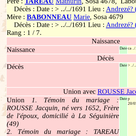
Père :
TAREAU
Mathurin
, Sosa 4678, Labo
Décès : Date : > ../../1691 Lieu :
Andrezé? 
Mère :
BABONNEAU
Marie
, Sosa 4679
Décès : Date : > ../../1691 Lieu :
Andrezé? 
Rang : 1 / 7.
Naissance
Naissance
Date
ca ..
Décès
Décès
Date
> ../
Union avec
ROUSSE Jac
Union
1. Témoin du mariage :
Date
p
20/0
ROUSSE Jacquin, né vers 1652, Frère
de l'époux, domicilié à La Séguinière
(49)
2. Témoin du mariage : TAREAU