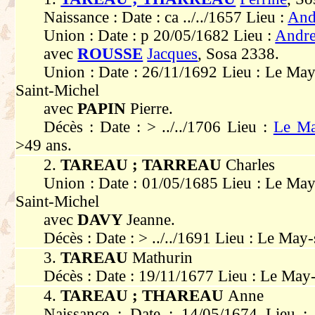
Naissance : Date : ca ../../1657 Lieu :
And
Union : Date : p 20/05/1682 Lieu :
Andre
avec
ROUSSE
Jacques
, Sosa 2338.
Union : Date : 26/11/1692 Lieu : Le May
Saint-Michel
avec
PAPIN
Pierre.
Décès : Date : > ../../1706 Lieu :
Le Ma
>49 ans.
2.
TAREAU ; TARREAU
Charles
Union : Date : 01/05/1685 Lieu : Le May
Saint-Michel
avec
DAVY
Jeanne.
Décès : Date : > ../../1691 Lieu : Le May
3.
TAREAU
Mathurin
Décès : Date : 19/11/1677 Lieu : Le May
4.
TAREAU ; THAREAU
Anne
Naissance : Date : 14/05/1674 Lieu :