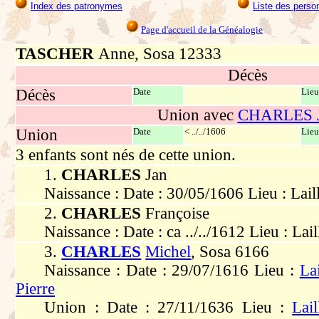
Index des patronymes
Liste des perso
Page d'accueil de la Généalogie
TASCHER
Anne, Sosa 12333
Décès
Décès
Date
Lieu
Union avec
CHARLES 
Union
Date
< ../../1606
Lieu
3 enfants sont nés de cette union.
1.
CHARLES
Jan
Naissance : Date : 30/05/1606 Lieu : Lail
2.
CHARLES
Françoise
Naissance : Date : ca ../../1612 Lieu : Lail
3.
CHARLES
Michel
, Sosa 6166
Naissance : Date : 29/07/1616 Lieu :
Lai
Pierre
Union : Date : 27/11/1636 Lieu :
Lail