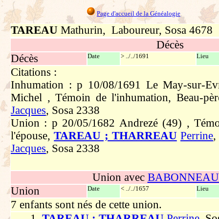
Page d'accueil de la Généalogie
TAREAU
Mathurin, Laboureur, Sosa 4678
Décès
Décès
Date
> ../../1691
Lieu
Citations :
Inhumation : p 10/08/1691 Le May-sur-Evre
Michel , Témoin de l'inhumation, Beau-pè
Jacques
, Sosa 2338
Union : p 20/05/1682 Andrezé (49) , Témo
l'épouse,
TAREAU ; THARREAU
Perrine
,
Jacques
, Sosa 2338
Union avec
BABONNEAU 
Union
Date
< ../../1657
Lieu
7 enfants sont nés de cette union.
1.
TAREAU ; THARREAU
Perrine
, S